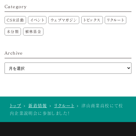
Category
CSR活動
イベント
ウェブマガジン
トピックス
リクルート
未分類
植林基金
Archive
トップ
>
新着情報
>
リクルート
>
津山商業高校にて校
内企業説明会に参加しました！