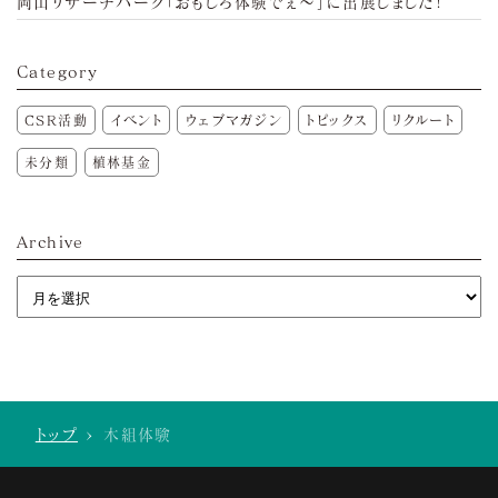
岡山リサーチパーク「おもしろ体験でぇ～」に出展しました!
Category
CSR活動
イベント
ウェブマガジン
トピックス
リクルート
未分類
植林基金
Archive
トップ
>
木組体験