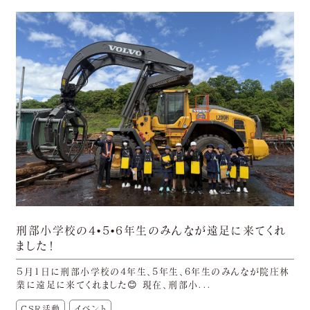
刑部小学校の4•5•6年生のみんなが遠足に来てくれ
ました！
５月1日に刑部小学校の4年生、5年生、6年生のみんなが院庄林
業に遠足に来てくれました😊 現在、刑部小...
CSR活動
イベント