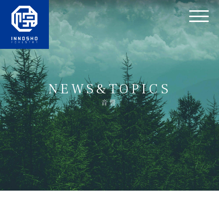
NEWS&TOPICS
音響