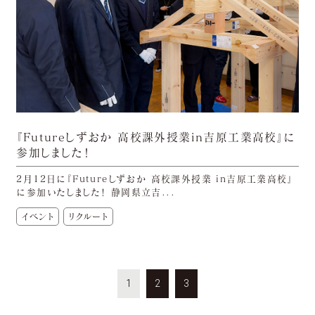
『Futureしずおか 高校課外授業in吉原工業高校』に
参加しました！
2月12日に『Futureしずおか 高校課外授業 in吉原工業高校』
に参加いたしました！ 静岡県立吉...
イベント
リクルート
1
2
3