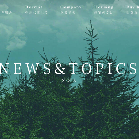
Recruit
Company
Housing
Buy 
取り組み
採用に関して
企業情報
住宅のこと
山買取
NEWS&TOPIC
ダンス