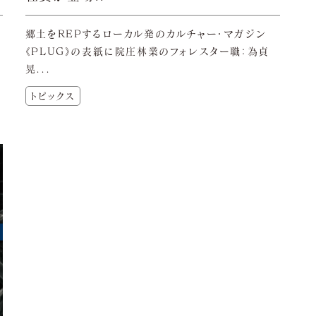
チ
郷土をREPするローカル発のカルチャー・マガジン
《PLUG》の表紙に院庄林業のフォレスター職：為貞
晃...
トピックス